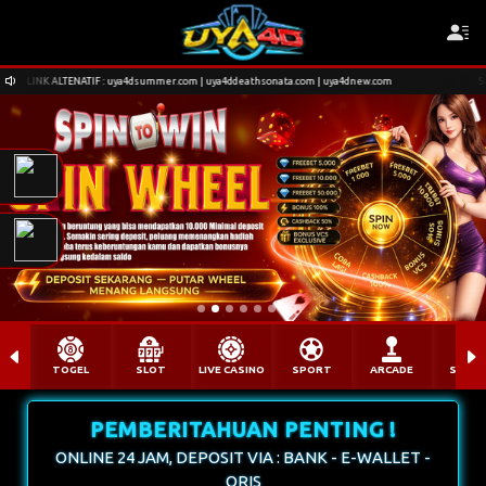
ummer.com | uya4ddeathsonata.com | uya4dnew.com
Selamat datang di Situs UYA ! LI
TOGEL
SLOT
LIVE CASINO
SPORT
ARCADE
SABU
PEMBERITAHUAN PENTING !
ONLINE 24 JAM, DEPOSIT VIA : BANK - E-WALLET -
QRIS