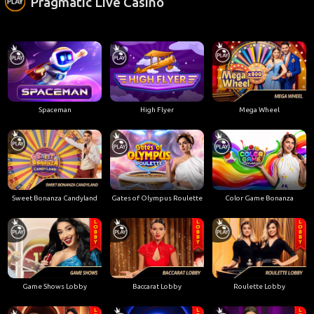
Pragmatic Live Casino
Spaceman
High Flyer
Mega Wheel
Sweet Bonanza Candyland
Gates of Olympus Roulette
Color Game Bonanza
Game Shows Lobby
Baccarat Lobby
Roulette Lobby