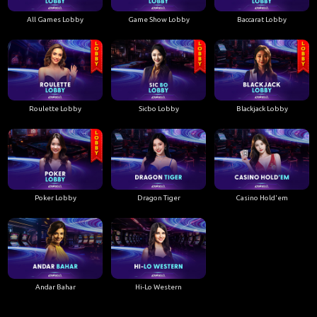
All Games Lobby
Game Show Lobby
Baccarat Lobby
Roulette Lobby
Sicbo Lobby
Blackjack Lobby
Poker Lobby
Dragon Tiger
Casino Hold'em
Andar Bahar
Hi-Lo Western