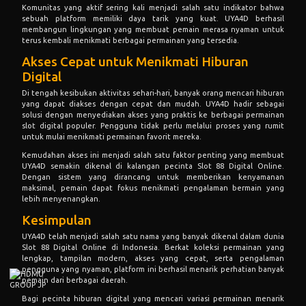
Komunitas yang aktif sering kali menjadi salah satu indikator bahwa
sebuah platform memiliki daya tarik yang kuat. UYA4D berhasil
membangun lingkungan yang membuat pemain merasa nyaman untuk
terus kembali menikmati berbagai permainan yang tersedia.
Akses Cepat untuk Menikmati Hiburan
Digital
Di tengah kesibukan aktivitas sehari-hari, banyak orang mencari hiburan
yang dapat diakses dengan cepat dan mudah. UYA4D hadir sebagai
solusi dengan menyediakan akses yang praktis ke berbagai permainan
slot digital populer. Pengguna tidak perlu melalui proses yang rumit
untuk mulai menikmati permainan favorit mereka.
Kemudahan akses ini menjadi salah satu faktor penting yang membuat
UYA4D semakin dikenal di kalangan pecinta Slot 88 Digital Online.
Dengan sistem yang dirancang untuk memberikan kenyamanan
maksimal, pemain dapat fokus menikmati pengalaman bermain yang
lebih menyenangkan.
Kesimpulan
UYA4D telah menjadi salah satu nama yang banyak dikenal dalam dunia
Slot 88 Digital Online di Indonesia. Berkat koleksi permainan yang
lengkap, tampilan modern, akses yang cepat, serta pengalaman
pengguna yang nyaman, platform ini berhasil menarik perhatian banyak
pemain dari berbagai daerah.
Bagi pecinta hiburan digital yang mencari variasi permainan menarik