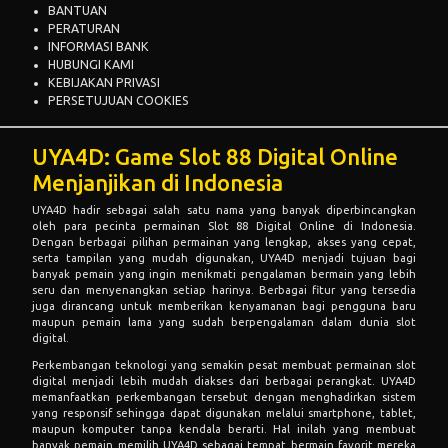
BANTUAN
PERATURAN
INFORMASI BANK
HUBUNGI KAMI
KEBIJAKAN PRIVASI
PERSETUJUAN COOKIES
UYA4D: Game Slot 88 Digital Online
Menjanjikan di Indonesia
UYA4D hadir sebagai salah satu nama yang banyak diperbincangkan
oleh para pecinta permainan Slot 88 Digital Online di Indonesia.
Dengan berbagai pilihan permainan yang lengkap, akses yang cepat,
serta tampilan yang mudah digunakan, UYA4D menjadi tujuan bagi
banyak pemain yang ingin menikmati pengalaman bermain yang lebih
seru dan menyenangkan setiap harinya. Berbagai fitur yang tersedia
juga dirancang untuk memberikan kenyamanan bagi pengguna baru
maupun pemain lama yang sudah berpengalaman dalam dunia slot
digital.
Perkembangan teknologi yang semakin pesat membuat permainan slot
digital menjadi lebih mudah diakses dari berbagai perangkat. UYA4D
memanfaatkan perkembangan tersebut dengan menghadirkan sistem
yang responsif sehingga dapat digunakan melalui smartphone, tablet,
maupun komputer tanpa kendala berarti. Hal inilah yang membuat
banyak pemain memilih UYA4D sebagai tempat bermain favorit mereka