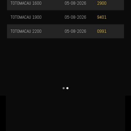
TOTOMACAU 1600
05-08-2026
2900
TOTOMACAU 1900
05-08-2026
9401
TOTOMACAU 2200
05-08-2026
0991