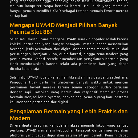
yang responsif sehingga dapat digunakan melalui smartphone, tablet,
maupun komputer tanpa kendala berarti. Hal inilah yang membuat
banyak pemain memilih UYA4D sebagai tempat bermain favorit mereka
setiap hari.
Mengapa UYA4D Menjadi Pilihan Banyak
Pecinta Slot 88?
Salah satu alasan utama mengapa UYA4D semakin populer adalah karena
koleksi permainan yang sangat beragam. Pemain dapat menemukan
berbagai jenis permainan slot digital dengan tema menarik, mulai dari
petualangan, kerajaan kuno, dunia fantasi, hingga tema modern yang
penuh warna. Variasi tersebut memberikan pengalaman bermain yang
tidak membosankan karena selalu ada permainan baru yang dapat
dicoba kapan saja.
Selain itu, UYA4D juga dikenal memiliki sistem navigasi yang sederhana.
Pengguna tidak perlu menghabiskan banyak waktu untuk mencari
permainan favorit mereka karena semua kategori sudah tersusun
dengan rapi. Tampilan yang bersih dan responsif membuat proses
bermain menjadi lebih nyaman, bahkan bagi pemain yang baru pertama
kali mencoba permainan slot digital.
Pengalaman Bermain yang Lebih Praktis dan
Modern
Di era digital saat ini, kemudahan akses menjadi faktor yang sangat
penting. UYA4D memahami kebutuhan tersebut dengan menyediakan
platform yang dapat digunakan selama 24 jam penuh. Pemain dapat