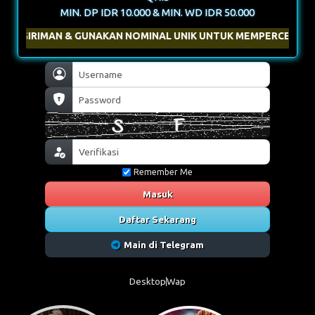
MIN. DP IDR 10.000 & MIN. WD IDR 50.000
NGIRIMAN & GUNAKAN NOMINAL UNIK UNTUK MEMPERCEPAT PRO
Remember Me
Masuk
Daftar Sekarang
Main di Telegram
Desktop
Wap