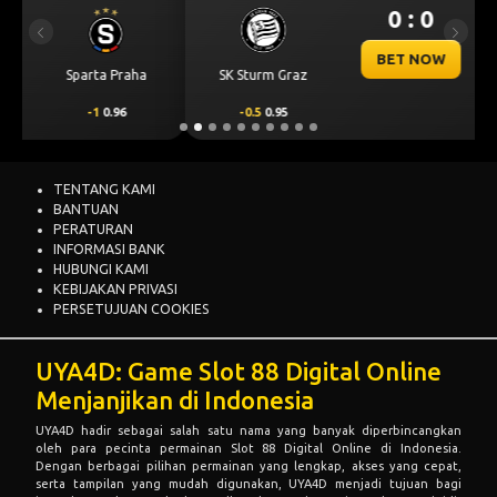
0 : 0
Previous
Next
BET NOW
SK Sturm Graz
Fenerbahce
-0.5
0.95
0.5
0.87
TENTANG KAMI
BANTUAN
PERATURAN
INFORMASI BANK
HUBUNGI KAMI
KEBIJAKAN PRIVASI
PERSETUJUAN COOKIES
UYA4D: Game Slot 88 Digital Online
Menjanjikan di Indonesia
UYA4D hadir sebagai salah satu nama yang banyak diperbincangkan
oleh para pecinta permainan Slot 88 Digital Online di Indonesia.
Dengan berbagai pilihan permainan yang lengkap, akses yang cepat,
serta tampilan yang mudah digunakan, UYA4D menjadi tujuan bagi