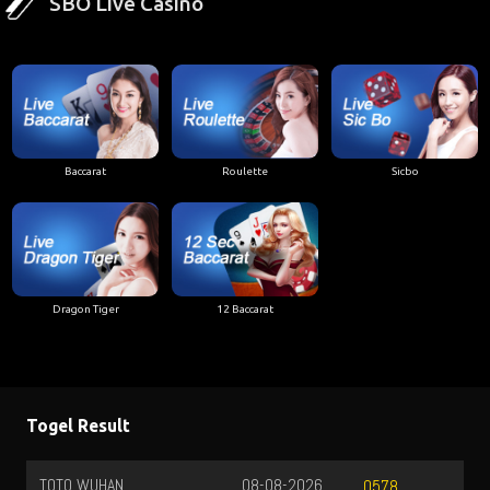
SBO Live Casino
Baccarat
Roulette
Sicbo
Dragon Tiger
12 Baccarat
Togel Result
08-08-2026
QATAR
0
0578