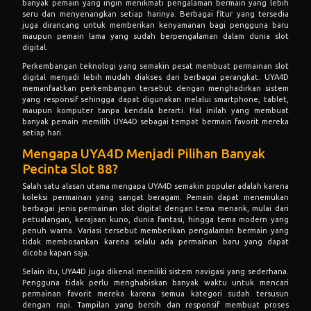
banyak pemain yang ingin menikmati pengalaman bermain yang lebih
seru dan menyenangkan setiap harinya. Berbagai fitur yang tersedia
juga dirancang untuk memberikan kenyamanan bagi pengguna baru
maupun pemain lama yang sudah berpengalaman dalam dunia slot
digital.
Perkembangan teknologi yang semakin pesat membuat permainan slot
digital menjadi lebih mudah diakses dari berbagai perangkat. UYA4D
memanfaatkan perkembangan tersebut dengan menghadirkan sistem
yang responsif sehingga dapat digunakan melalui smartphone, tablet,
maupun komputer tanpa kendala berarti. Hal inilah yang membuat
banyak pemain memilih UYA4D sebagai tempat bermain favorit mereka
setiap hari.
Mengapa UYA4D Menjadi Pilihan Banyak
Pecinta Slot 88?
Salah satu alasan utama mengapa UYA4D semakin populer adalah karena
koleksi permainan yang sangat beragam. Pemain dapat menemukan
berbagai jenis permainan slot digital dengan tema menarik, mulai dari
petualangan, kerajaan kuno, dunia fantasi, hingga tema modern yang
penuh warna. Variasi tersebut memberikan pengalaman bermain yang
tidak membosankan karena selalu ada permainan baru yang dapat
dicoba kapan saja.
Selain itu, UYA4D juga dikenal memiliki sistem navigasi yang sederhana.
Pengguna tidak perlu menghabiskan banyak waktu untuk mencari
permainan favorit mereka karena semua kategori sudah tersusun
dengan rapi. Tampilan yang bersih dan responsif membuat proses