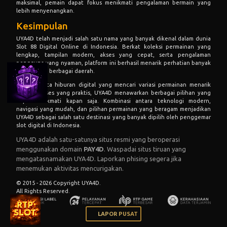
maksimal, pemain dapat fokus menikmati pengalaman bermain yang
lebih menyenangkan.
Kesimpulan
UYA4D telah menjadi salah satu nama yang banyak dikenal dalam dunia
Slot 88 Digital Online di Indonesia. Berkat koleksi permainan yang
lengkap, tampilan modern, akses yang cepat, serta pengalaman
pengguna yang nyaman, platform ini berhasil menarik perhatian banyak
pemain dari berbagai daerah.
Bagi pecinta hiburan digital yang mencari variasi permainan menarik
dengan akses yang praktis, UYA4D menawarkan berbagai pilihan yang
dapat dinikmati kapan saja. Kombinasi antara teknologi modern,
navigasi yang mudah, dan pilihan permainan yang beragam menjadikan
UYA4D sebagai salah satu destinasi yang banyak dipilih oleh penggemar
slot digital di Indonesia.
UYA4D adalah satu-satunya situs resmi yang beroperasi
menggunakan domain
PAY4D
. Waspadai situs tiruan yang
mengatasnamakan UYA4D. Laporkan phising segera jika
menemukan aktivitas mencurigakan.
© 2015 - 2026 Copyright UYA4D.
All Rights Reserved.
LAPOR PUSAT