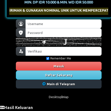
MIN. DP IDR 10.000 & MIN. WD IDR 50.000
NGIRIMAN & GUNAKAN NOMINAL UNIK UNTUK MEMPERCEPAT PRO
Remember Me
Masuk
Daftar Sekarang
Main di Telegram
Desktop
Wap
Hasil Keluaran