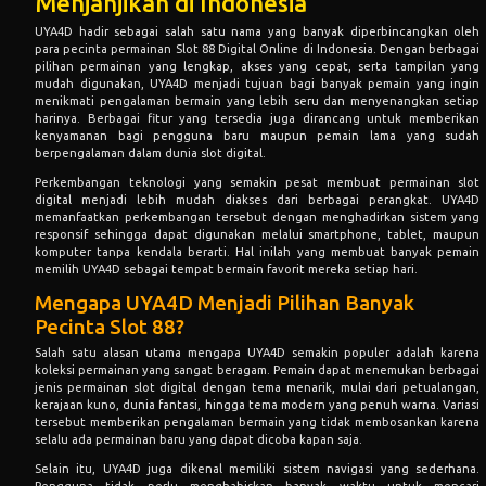
Menjanjikan di Indonesia
UYA4D hadir sebagai salah satu nama yang banyak diperbincangkan oleh
para pecinta permainan Slot 88 Digital Online di Indonesia. Dengan berbagai
pilihan permainan yang lengkap, akses yang cepat, serta tampilan yang
mudah digunakan, UYA4D menjadi tujuan bagi banyak pemain yang ingin
menikmati pengalaman bermain yang lebih seru dan menyenangkan setiap
harinya. Berbagai fitur yang tersedia juga dirancang untuk memberikan
kenyamanan bagi pengguna baru maupun pemain lama yang sudah
berpengalaman dalam dunia slot digital.
Perkembangan teknologi yang semakin pesat membuat permainan slot
digital menjadi lebih mudah diakses dari berbagai perangkat. UYA4D
memanfaatkan perkembangan tersebut dengan menghadirkan sistem yang
responsif sehingga dapat digunakan melalui smartphone, tablet, maupun
komputer tanpa kendala berarti. Hal inilah yang membuat banyak pemain
memilih UYA4D sebagai tempat bermain favorit mereka setiap hari.
Mengapa UYA4D Menjadi Pilihan Banyak
Pecinta Slot 88?
Salah satu alasan utama mengapa UYA4D semakin populer adalah karena
koleksi permainan yang sangat beragam. Pemain dapat menemukan berbagai
jenis permainan slot digital dengan tema menarik, mulai dari petualangan,
kerajaan kuno, dunia fantasi, hingga tema modern yang penuh warna. Variasi
tersebut memberikan pengalaman bermain yang tidak membosankan karena
selalu ada permainan baru yang dapat dicoba kapan saja.
Selain itu, UYA4D juga dikenal memiliki sistem navigasi yang sederhana.