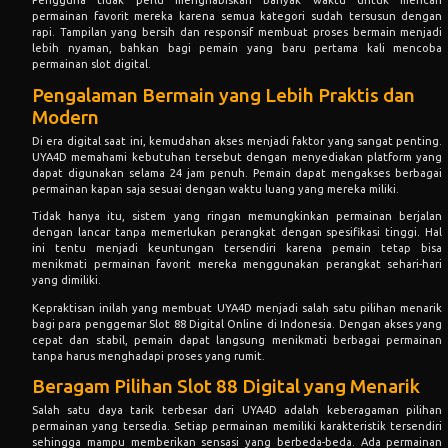
Pengguna tidak perlu menghabiskan banyak waktu untuk mencari
permainan favorit mereka karena semua kategori sudah tersusun dengan
rapi. Tampilan yang bersih dan responsif membuat proses bermain menjadi
lebih nyaman, bahkan bagi pemain yang baru pertama kali mencoba
permainan slot digital.
Pengalaman Bermain yang Lebih Praktis dan
Modern
Di era digital saat ini, kemudahan akses menjadi faktor yang sangat penting.
UYA4D memahami kebutuhan tersebut dengan menyediakan platform yang
dapat digunakan selama 24 jam penuh. Pemain dapat mengakses berbagai
permainan kapan saja sesuai dengan waktu luang yang mereka miliki.
Tidak hanya itu, sistem yang ringan memungkinkan permainan berjalan
dengan lancar tanpa memerlukan perangkat dengan spesifikasi tinggi. Hal
ini tentu menjadi keuntungan tersendiri karena pemain tetap bisa
menikmati permainan favorit mereka menggunakan perangkat sehari-hari
yang dimiliki.
Kepraktisan inilah yang membuat UYA4D menjadi salah satu pilihan menarik
bagi para penggemar Slot 88 Digital Online di Indonesia. Dengan akses yang
cepat dan stabil, pemain dapat langsung menikmati berbagai permainan
tanpa harus menghadapi proses yang rumit.
Beragam Pilihan Slot 88 Digital yang Menarik
Salah satu daya tarik terbesar dari UYA4D adalah keberagaman pilihan
permainan yang tersedia. Setiap permainan memiliki karakteristik tersendiri
sehingga mampu memberikan sensasi yang berbeda-beda. Ada permainan