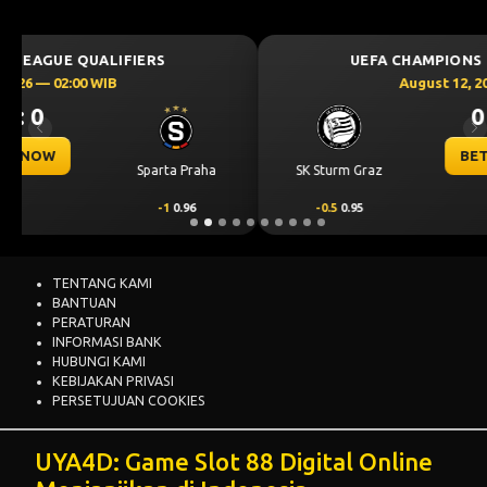
UEFA CHAMPIONS LEAGUE QUALIFIERS
August 12, 2026 — 01:30 WIB
0 : 0
Previous
Ne
BET NOW
SK Sturm Graz
Fenerbahce
-0.5
0.95
0.5
0.87
TENTANG KAMI
BANTUAN
PERATURAN
INFORMASI BANK
HUBUNGI KAMI
KEBIJAKAN PRIVASI
PERSETUJUAN COOKIES
UYA4D: Game Slot 88 Digital Online