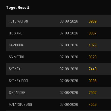
Togel Result
TO WUHAN
08-08-2026
QATA
6989
 SIANG
07-08-2026
HONG
8867
MBODIA
07-08-2026
TOTOM
4372
 METRO
07-08-2026
TOTOM
9123
DNEY
07-08-2026
TOTOM
7440
DNEY POOL
07-08-2026
TOTOM
0158
NGAPORE
07-08-2026
TOTOM
7907
LAYSIA SIANG
07-08-2026
4519