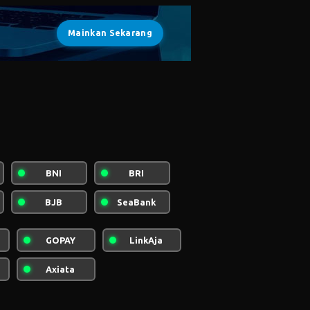
Mainkan Sekarang
BNI
BRI
BJB
SeaBank
GOPAY
LinkAja
Axiata