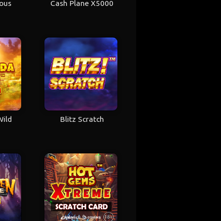
ious
Cash Plane X5000
ild
Blitz Scratch