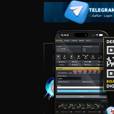
TELEGRA
Daftar
Login