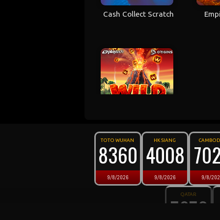
Cash Collect Scratch
Empi
Wild Lava Scratch
TOTO WUHAN
HK SIANG
CAMBOD
8360
4008
70
9/8/2026
9/8/2026
9/8/20
QATAR
5256