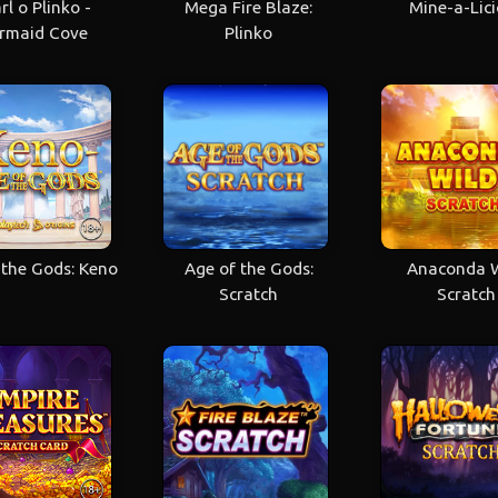
rl o Plinko -
Mega Fire Blaze:
Mine-a-Lic
rmaid Cove
Plinko
 the Gods: Keno
Age of the Gods:
Anaconda W
Scratch
Scratch