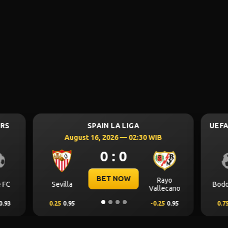
8/8/2026
9/8/2026
9/8/2026
9/8/2026
9/8/2026
IERS
SPAIN LA LIGA
August 16, 2026 — 00:30 WIB
0 : 0
BET NOW
amo
Alaves
Getafe
Celt
reb
0.82
0.00
0.57
0.00
-0.67
0.2