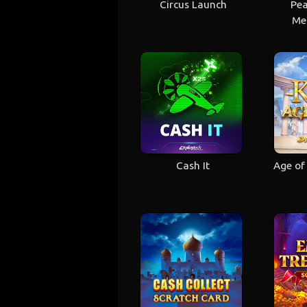
Circus Launch
Pea
Me
Cash It
Age of