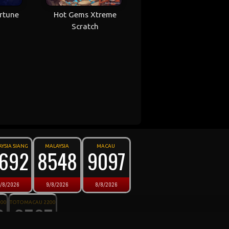
rtune
Hot Gems Xtreme
Scratch
YSIA SIANG
MALAYSIA
MACAU
692
8548
9097
/8/2026
9/8/2026
8/8/2026
900
TOTOMACAU 2200
8
6525