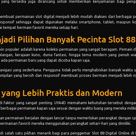
ur yang tersedia juga dirancang untuk memberikan kenyamanan bagi p
embuat permainan slot digital menjadi lebih mudah diakses dari berbaga
sponsif sehingga dapat digunakan melalui smartphone, tablet, maupun kom
tempat bermain favorit mereka setiap hari.
di Pilihan Banyak Pecinta Slot 88
in populer adalah karena koleksi permainan yang sangat beragam. Pemain d
ualangan, kerajaan kuno, dunia fantasi, hingga tema modern yang penuh w
 ada permainan baru yang dapat dicoba kapan saja.
m navigasi yang sederhana. Pengguna tidak perlu menghabiskan banyak waktu
Tampilan yang bersih dan responsif membuat proses bermain menjadi lebih 
yang Lebih Praktis dan Modern
njadi faktor yang sangat penting. UYA4D memahami kebutuhan tersebut deng
erbagai permainan kapan saja sesuai dengan waktu luang yang mereka miliki
an permainan berjalan dengan lancar tanpa memerlukan perangkat dengan spesi
permainan favorit mereka menggunakan perangkat sehari-hari yang dimiliki.
 salah satu pilihan menarik bagi para penggemar Slot 88 Digital Online di 