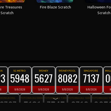
re Treasures
Fire Blaze Scratch
Halloween Fo
Scratch
Scratch
IA
SG METRO
SYDNEY
SYDNEY POOL
SINGAPORE
MALA
23
5948
5627
8082
7137
0
26
9/8/2026
9/8/2026
9/8/2026
9/8/2026
9
HONGKONG
TOTOMACAU 0000
TOTOMACAU 1300
TOTOMACAU 1600
TOTOMACAU 1
2797
5131
7545
0712
965