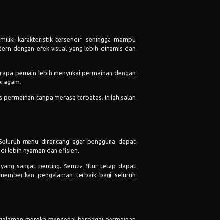
liki karakteristik tersendiri sehingga mampu
rn dengan efek visual yang lebih dinamis dan
berapa pemain lebih menyukai permainan dengan
beragam.
permainan tanpa merasa terbatas. Inilah salah
Seluruh menu dirancang agar pengguna dapat
 lebih nyaman dan efisien.
 yang sangat penting. Semua fitur tetap dapat
 memberikan pengalaman terbaik bagi seluruh
ngalaman mereka mengenai berbagai permainan