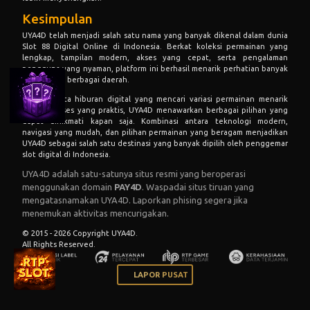
Kesimpulan
UYA4D telah menjadi salah satu nama yang banyak dikenal dalam dunia
Slot 88 Digital Online di Indonesia. Berkat koleksi permainan yang
lengkap, tampilan modern, akses yang cepat, serta pengalaman
pengguna yang nyaman, platform ini berhasil menarik perhatian banyak
pemain dari berbagai daerah.
Bagi pecinta hiburan digital yang mencari variasi permainan menarik
dengan akses yang praktis, UYA4D menawarkan berbagai pilihan yang
dapat dinikmati kapan saja. Kombinasi antara teknologi modern,
navigasi yang mudah, dan pilihan permainan yang beragam menjadikan
UYA4D sebagai salah satu destinasi yang banyak dipilih oleh penggemar
slot digital di Indonesia.
UYA4D adalah satu-satunya situs resmi yang beroperasi
menggunakan domain
PAY4D
. Waspadai situs tiruan yang
mengatasnamakan UYA4D. Laporkan phising segera jika
menemukan aktivitas mencurigakan.
© 2015 - 2026 Copyright UYA4D.
All Rights Reserved.
LAPOR PUSAT