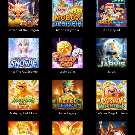
Advent of the Dragon
Mobox Olympia
Apes Squad
Into The Fay: Snowie
Lucky Coins
Jarvis
Mahjong Gold: Lion
Aztec Legacy
CaiShen Mega Fortune