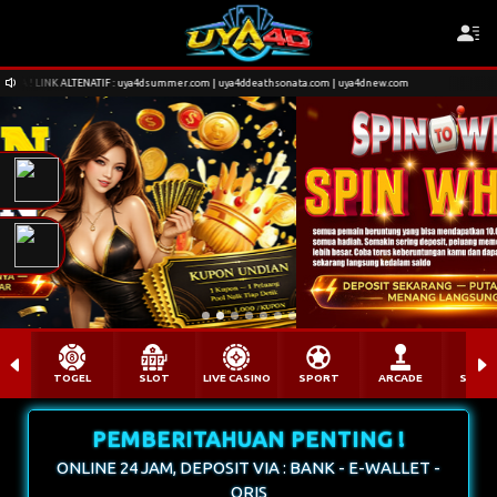
K ALTENATIF : uya4dsummer.com | uya4ddeathsonata.com | uya4dnew.com
Selamat data
TOGEL
SLOT
LIVE CASINO
SPORT
ARCADE
SABU
PEMBERITAHUAN PENTING !
ONLINE 24 JAM, DEPOSIT VIA : BANK - E-WALLET -
QRIS