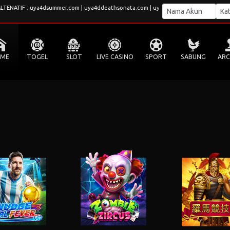
TIF : uya4dsummer.com | uya4ddeathsonata.com | uya4dnew.com
Selama
ME
TOGEL
SLOT
LIVE CASINO
SPORT
SABUNG
ARC