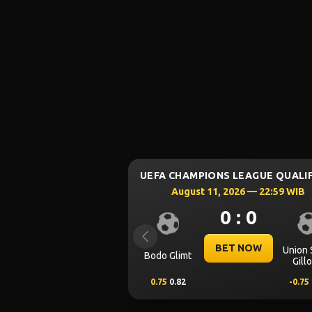
6/8/2026
Super Seven Seas
G
U
E-FOOTBALL F24 INTERNATIO
FRIENDLY
August 7, 2026 — 05:00 WIB
1 : 0
Previous
BET NOW
e-England
e-Fr
0.00
0.86
0.00
Fortune Clover 40
Hea