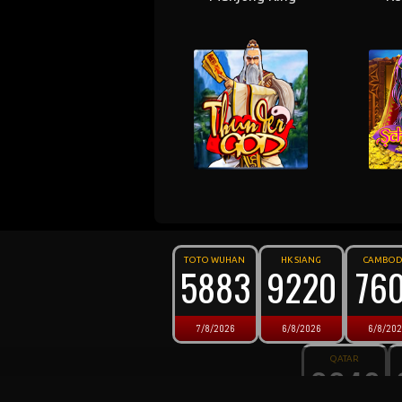
Thunder God
Sc
TOTO WUHAN
HK SIANG
CAMBOD
5883
9220
76
7/8/2026
6/8/2026
6/8/20
QATAR
6642
Ong Bak 2
Zo