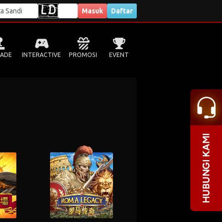
t datang di Situs UYA ! LINK ALTENATIF : uya4dsummer.com | uya4ddeathsonata.com
Masuk
Daftar
ADE
INTERACTIVE
PROMOSI
EVENT