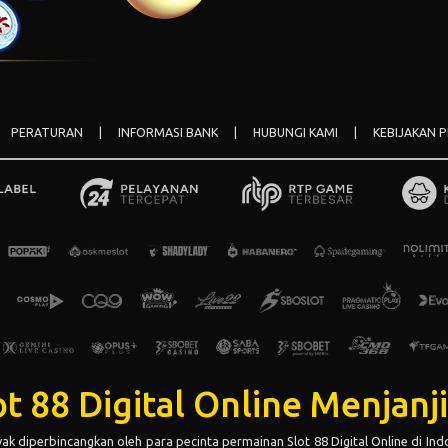
Inca
Ramesses Relics
Winds of We
PERATURAN
|
INFORMASI BANK
|
HUBUNGI KAMI
|
KEBIJAKAN P
ire Temple
World of Emoji
Carnaval Do
 88 Digital Online Menjanji
e of Fortune
Hawaii Vacay
Christmas 
k diperbincangkan oleh para pecinta permainan Slot 88 Digital Online di In