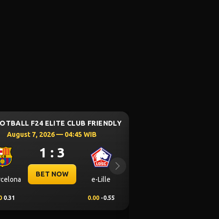
6/8/2026
xe AI
Fortune Crown AI
FOOTBALL F24 INTERNATIONAL
FRIENDLY
August 7, 2026 — 05:00 WIB
0 : 0
Next
BET NOW
e-
e-Croatia
erlands
0
0.88
0.00
0.88
old And
Dragon Ball