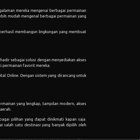
ngalaman mereka mengenai berbagai permainan
 lebih mudah mengenal berbagai permainan yang
4D berhasil membangun lingkungan yang membuat
 hadir sebagai solusi dengan menyediakan akses
ti permainan favorit mereka.
ital Online. Dengan sistem yang dirancang untuk
permainan yang lengkap, tampilan modern, akses
aerah.
agai pilihan yang dapat dinikmati kapan saja.
salah satu destinasi yang banyak dipilih oleh