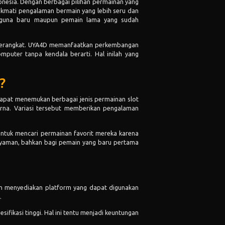
donesia. Dengan berbagai pilihan permainan yang
ikmati pengalaman bermain yang lebih seru dan
engguna baru maupun pemain lama yang sudah
i perangkat. UYA4D memanfaatkan perkembangan
puter tanpa kendala berarti. Hal inilah yang
?
apat menemukan berbagai jenis permainan slot
arna. Variasi tersebut memberikan pengalaman
 untuk mencari permainan favorit mereka karena
nyaman, bahkan bagi pemain yang baru pertama
an menyediakan platform yang dapat digunakan
.
fikasi tinggi. Hal ini tentu menjadi keuntungan