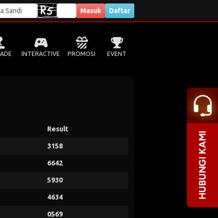
amat datang di Situs UYA ! LINK ALTENATIF : uya4dsummer.com | uya4ddeathsonata.
Masuk
Daftar
ADE
INTERACTIVE
PROMOSI
EVENT
Result
3158
6642
5930
4634
0569