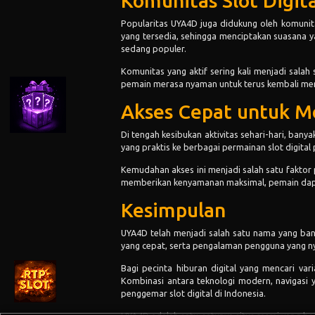
Komunitas Slot Digit
Popularitas UYA4D juga didukung oleh komun
yang tersedia, sehingga menciptakan suasana 
sedang populer.
Komunitas yang aktif sering kali menjadi sal
pemain merasa nyaman untuk terus kembali men
Akses Cepat untuk Me
Di tengah kesibukan aktivitas sehari-hari, ba
yang praktis ke berbagai permainan slot digital
Kemudahan akses ini menjadi salah satu faktor 
memberikan kenyamanan maksimal, pemain dapa
Kesimpulan
UYA4D telah menjadi salah satu nama yang bany
yang cepat, serta pengalaman pengguna yang ny
Bagi pecinta hiburan digital yang mencari va
Kombinasi antara teknologi modern, navigasi 
penggemar slot digital di Indonesia.