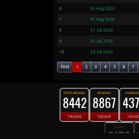
6
02 Aug 2026
7
01 Aug 2026
8
31 Jul 2026
9
30 Jul 2026
10
29 Jul 2026
First
1
2
3
4
5
6
7
TOTO WUHAN
HK SIANG
CAMBOD
8442
8867
43
7/8/2026
7/8/2026
7/8/20
QATAR
3158