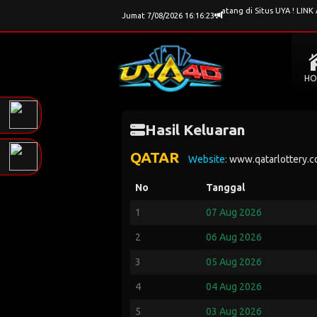
Selamat datang di Situs UYA ! LINK ALT
Jumat 7/08/2026 16:16:24
HO
Hasil Keluaran
QATAR
Website:
www.qatarlottery.
No
Tanggal
1
07 Aug 2026
2
06 Aug 2026
3
05 Aug 2026
4
04 Aug 2026
5
03 Aug 2026