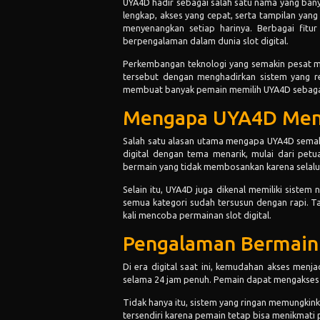
UYA4D hadir sebagai salah satu nama yang banya
lengkap, akses yang cepat, serta tampilan ya
menyenangkan setiap harinya. Berbagai fit
berpengalaman dalam dunia slot digital.
Perkembangan teknologi yang semakin pesat m
tersebut dengan menghadirkan sistem yang re
membuat banyak pemain memilih UYA4D sebagai 
Mengapa UYA4D Menja
Salah satu alasan utama mengapa UYA4D semak
digital dengan tema menarik, mulai dari pet
bermain yang tidak membosankan karena selalu
Selain itu, UYA4D juga dikenal memiliki siste
semua kategori sudah tersusun dengan rapi. 
kali mencoba permainan slot digital.
Pengalaman Bermain 
Di era digital saat ini, kemudahan akses me
selama 24 jam penuh. Pemain dapat mengakses b
Tidak hanya itu, sistem yang ringan memungkink
tersendiri karena pemain tetap bisa menikmati 