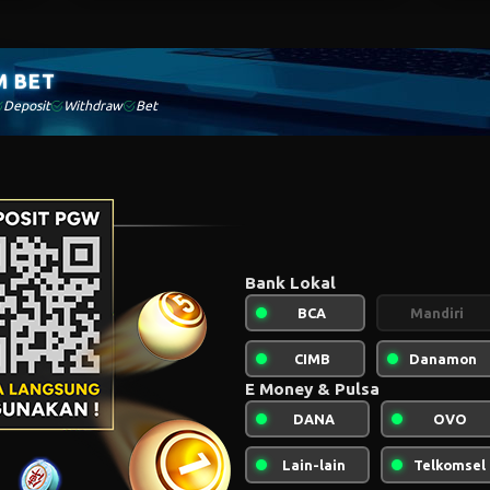
M BET
Deposit
Withdraw
Bet
Bank Lokal
BCA
Mandiri
CIMB
Danamon
E Money & Pulsa
DANA
OVO
Lain-lain
Telkomsel