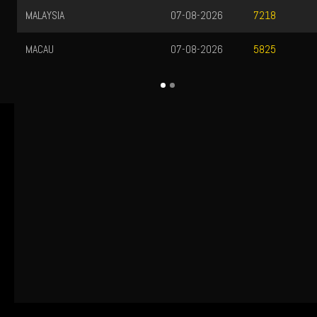
IA
07-08-2026
7218
07-08-2026
5825