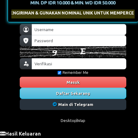
MIN. DP IDR 10.000 & MIN. WD IDR 50.000
 PENGIRIMAN & GUNAKAN NOMINAL UNIK UNTUK MEMPERCEPAT 
Remember Me
Masuk
Daftar Sekarang
Main di Telegram
Desktop
Wap
Hasil Keluaran