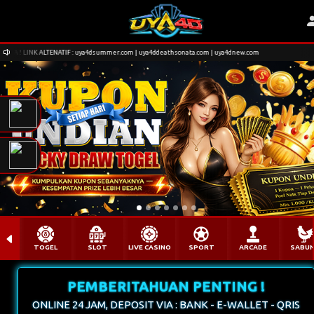
A ! LINK ALTENATIF : uya4dsummer.com | uya4ddeathsonata.com | uya4dnew.com
Selam
TOGEL
SLOT
LIVE CASINO
SPORT
ARCADE
SABU
PEMBERITAHUAN PENTING !
ONLINE 24 JAM, DEPOSIT VIA : BANK - E-WALLET - QRIS