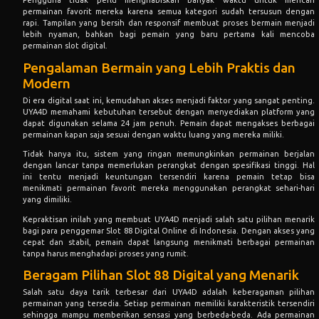
Pengguna tidak perlu menghabiskan banyak waktu untuk mencari
permainan favorit mereka karena semua kategori sudah tersusun dengan
rapi. Tampilan yang bersih dan responsif membuat proses bermain menjadi
lebih nyaman, bahkan bagi pemain yang baru pertama kali mencoba
permainan slot digital.
Pengalaman Bermain yang Lebih Praktis dan
Modern
Di era digital saat ini, kemudahan akses menjadi faktor yang sangat penting.
UYA4D memahami kebutuhan tersebut dengan menyediakan platform yang
dapat digunakan selama 24 jam penuh. Pemain dapat mengakses berbagai
permainan kapan saja sesuai dengan waktu luang yang mereka miliki.
Tidak hanya itu, sistem yang ringan memungkinkan permainan berjalan
dengan lancar tanpa memerlukan perangkat dengan spesifikasi tinggi. Hal
ini tentu menjadi keuntungan tersendiri karena pemain tetap bisa
menikmati permainan favorit mereka menggunakan perangkat sehari-hari
yang dimiliki.
Kepraktisan inilah yang membuat UYA4D menjadi salah satu pilihan menarik
bagi para penggemar Slot 88 Digital Online di Indonesia. Dengan akses yang
cepat dan stabil, pemain dapat langsung menikmati berbagai permainan
tanpa harus menghadapi proses yang rumit.
Beragam Pilihan Slot 88 Digital yang Menarik
Salah satu daya tarik terbesar dari UYA4D adalah keberagaman pilihan
permainan yang tersedia. Setiap permainan memiliki karakteristik tersendiri
sehingga mampu memberikan sensasi yang berbeda-beda. Ada permainan