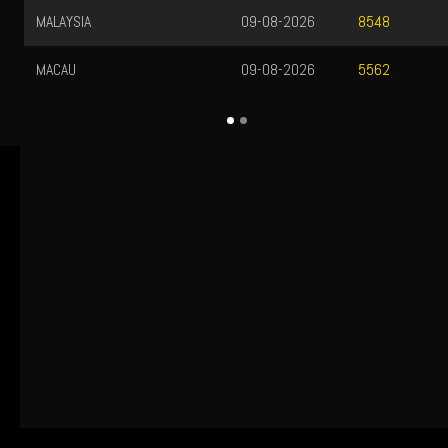
09-08-2026
8548
09-08-2026
5562