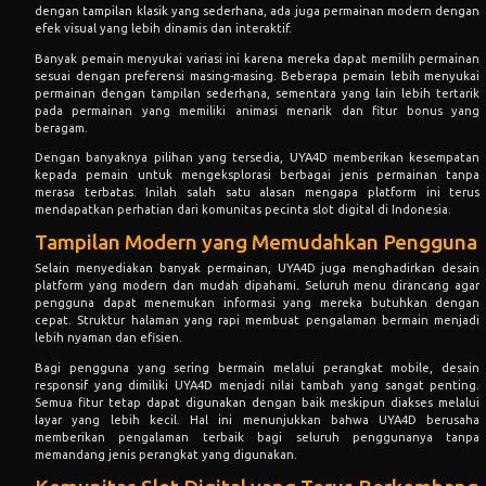
dengan tampilan klasik yang sederhana, ada juga permainan modern dengan
efek visual yang lebih dinamis dan interaktif.
Banyak pemain menyukai variasi ini karena mereka dapat memilih permainan
sesuai dengan preferensi masing-masing. Beberapa pemain lebih menyukai
permainan dengan tampilan sederhana, sementara yang lain lebih tertarik
pada permainan yang memiliki animasi menarik dan fitur bonus yang
beragam.
Dengan banyaknya pilihan yang tersedia, UYA4D memberikan kesempatan
kepada pemain untuk mengeksplorasi berbagai jenis permainan tanpa
merasa terbatas. Inilah salah satu alasan mengapa platform ini terus
mendapatkan perhatian dari komunitas pecinta slot digital di Indonesia.
Tampilan Modern yang Memudahkan Pengguna
Selain menyediakan banyak permainan, UYA4D juga menghadirkan desain
platform yang modern dan mudah dipahami. Seluruh menu dirancang agar
pengguna dapat menemukan informasi yang mereka butuhkan dengan
cepat. Struktur halaman yang rapi membuat pengalaman bermain menjadi
lebih nyaman dan efisien.
Bagi pengguna yang sering bermain melalui perangkat mobile, desain
responsif yang dimiliki UYA4D menjadi nilai tambah yang sangat penting.
Semua fitur tetap dapat digunakan dengan baik meskipun diakses melalui
layar yang lebih kecil. Hal ini menunjukkan bahwa UYA4D berusaha
memberikan pengalaman terbaik bagi seluruh penggunanya tanpa
memandang jenis perangkat yang digunakan.