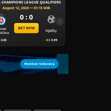
OTBALL F24 ELITE CLUB FRIENDLY
August 8, 2026 — 11:00 WIB
0 : 0
Next
BET NOW
l Madrid
e-RB Leipzig
0
0.73
0.00
0.95
Mainkan Sekarang