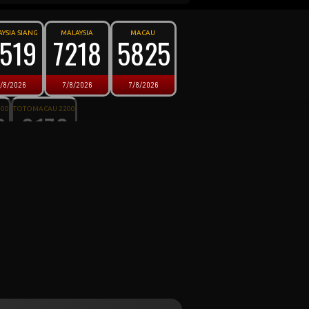
YSIA SIANG
MALAYSIA
MACAU
519
7218
5825
/8/2026
7/8/2026
7/8/2026
900
TOTOMACAU 2200
3
9178
7/8/2026