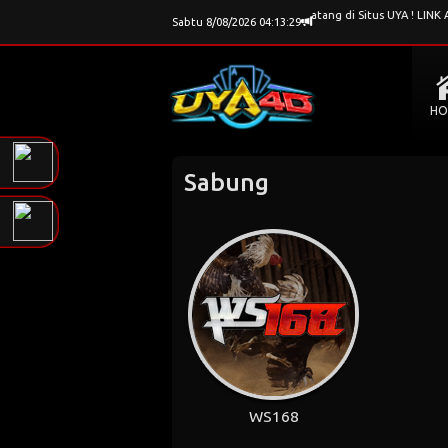
Selamat datang di Situs UYA ! LINK ALTE
Sabtu 8/08/2026 04:13:30
HO
Sabung
WS168