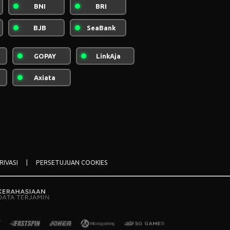
BNI
BRI
BJB
SeaBank
GOPAY
LinkAja
Axiata
RIVASI
|
PERSETUJUAN COOKIES