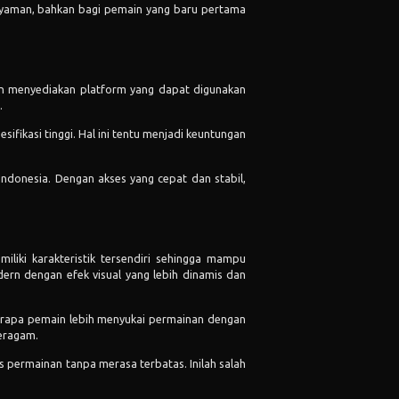
nyaman, bahkan bagi pemain yang baru pertama
an menyediakan platform yang dapat digunakan
.
fikasi tinggi. Hal ini tentu menjadi keuntungan
Indonesia. Dengan akses yang cepat dan stabil,
liki karakteristik tersendiri sehingga mampu
rn dengan efek visual yang lebih dinamis dan
berapa pemain lebih menyukai permainan dengan
beragam.
permainan tanpa merasa terbatas. Inilah salah