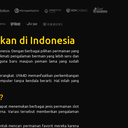
kan di Indonesia
donesia. Dengan berbagai pilihan permainan yang
ikmati pengalaman bermain yang lebih seru dan
engguna baru maupun pemain lama yang sudah
i perangkat. UYA4D memanfaatkan perkembangan
puter tanpa kendala berarti. Hal inilah yang
?
apat menemukan berbagai jenis permainan slot
arna. Variasi tersebut memberikan pengalaman
 untuk mencari permainan favorit mereka karena