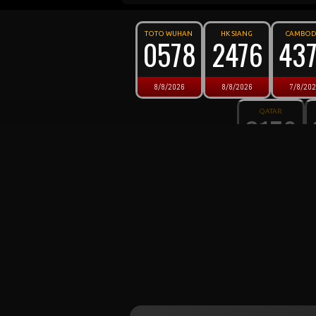
TOTO WUHAN
HK SIANG
CAMBOD
0578
2476
43
8/8/2026
8/8/2026
7/8/20
QATAR
3158
7/8/2026