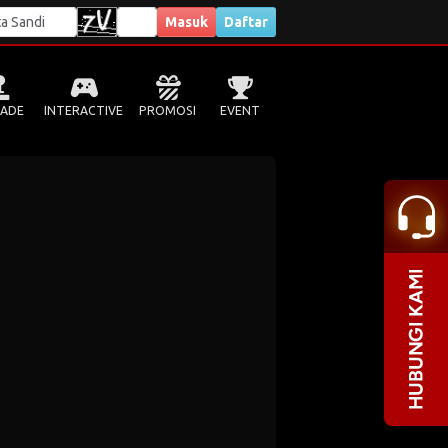
amat datang di Situs UYA ! LINK ALTENATIF : uya4dsummer.com | uya4ddeathsonata.
Masuk
Daftar
ADE
INTERACTIVE
PROMOSI
EVENT