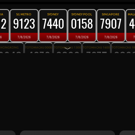
IA
SG METRO
SYDNEY
SYDNEY POOL
SINGAPORE
MALA
72
9123
7440
0158
7907
4
26
7/8/2026
7/8/2026
7/8/2026
7/8/2026
7
HONGKONG
TOTOMACAU 0000
TOTOMACAU 1300
TOTOMACAU 1600
TOTOMACAU 1
9943
4072
6300
7875
630
7/8/2026
8/8/2026
7/8/2026
7/8/2026
7/8/2026