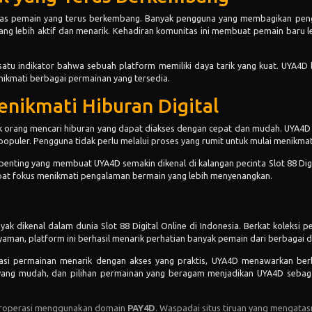
itas pemain yang terus berkembang. Banyak pengguna yang membagikan pe
yang lebih aktif dan menarik. Kehadiran komunitas ini membuat pemain baru
ah satu indikator bahwa sebuah platform memiliki daya tarik yang kuat. UYA
ikmati berbagai permainan yang tersedia.
nikmati Hiburan Digital
nyak orang mencari hiburan yang dapat diakses dengan cepat dan mudah. UYA4D
 populer. Pengguna tidak perlu melalui proses yang rumit untuk mulai menikma
penting yang membuat UYA4D semakin dikenal di kalangan pecinta Slot 88 Dig
t fokus menikmati pengalaman bermain yang lebih menyenangkan.
ak dikenal dalam dunia Slot 88 Digital Online di Indonesia. Berkat koleksi 
aman, platform ini berhasil menarik perhatian banyak pemain dari berbagai d
riasi permainan menarik dengan akses yang praktis, UYA4D menawarkan berb
yang mudah, dan pilihan permainan yang beragam menjadikan UYA4D sebagai 
beroperasi menggunakan domain
PAY4D
. Waspadai situs tiruan yang mengata