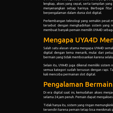
lengkap, akses yang cepat, serta tampilan ya
menyenangkan setiap harinya. Berbagai fit
berpengalaman dalam dunia slot digital.
Perkembangan teknologi yang semakin pesat m
tersebut dengan menghadirkan sistem yang re
membuat banyak pemain memilih UYA4D sebagai 
Mengapa UYA4D Menja
Salah satu alasan utama mengapa UYA4D semak
digital dengan tema menarik, mulai dari pet
bermain yang tidak membosankan karena selalu
Selain itu, UYA4D juga dikenal memiliki siste
semua kategori sudah tersusun dengan rapi. 
kali mencoba permainan slot digital.
Pengalaman Bermain 
Di era digital saat ini, kemudahan akses me
selama 24 jam penuh. Pemain dapat mengakses b
Tidak hanya itu, sistem yang ringan memungkink
tersendiri karena pemain tetap bisa menikmati 