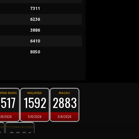
7311
6236
3886
6410
8050
YSIA SIANG
MALAYSIA
MACAU
517
1592
2883
/8/2026
5/8/2026
5/8/2026
900
TOTOMACAU 2200
1
0991