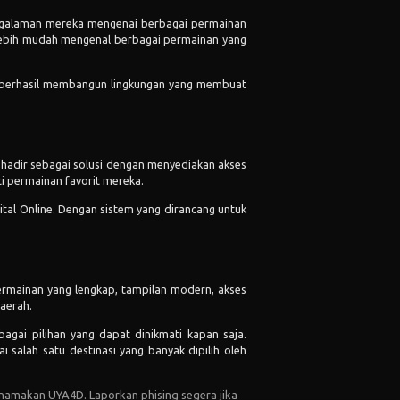
ngalaman mereka mengenai berbagai permainan
 lebih mudah mengenal berbagai permainan yang
4D berhasil membangun lingkungan yang membuat
 hadir sebagai solusi dengan menyediakan akses
ti permainan favorit mereka.
ital Online. Dengan sistem yang dirancang untuk
permainan yang lengkap, tampilan modern, akses
aerah.
agai pilihan yang dapat dinikmati kapan saja.
salah satu destinasi yang banyak dipilih oleh
snamakan UYA4D. Laporkan phising segera jika