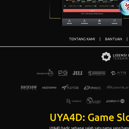
TENTANG KAMI
|
BANTUAN
|
UYA4D: Game Slot
UYA4D hadir sebagai salah satu nama yang banya