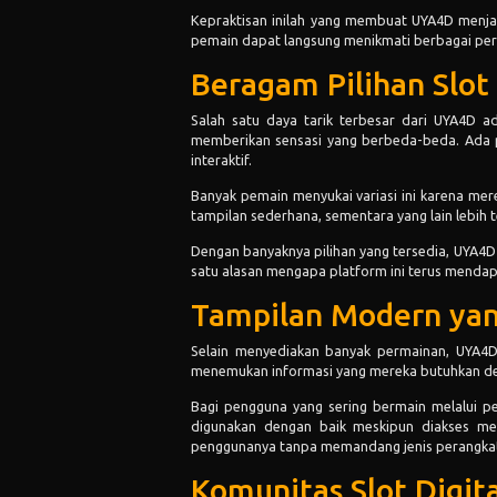
Kepraktisan inilah yang membuat UYA4D menjadi
pemain dapat langsung menikmati berbagai per
Beragam Pilihan Slot
Salah satu daya tarik terbesar dari UYA4D a
memberikan sensasi yang berbeda-beda. Ada p
interaktif.
Banyak pemain menyukai variasi ini karena me
tampilan sederhana, sementara yang lain lebih 
Dengan banyaknya pilihan yang tersedia, UYA4
satu alasan mengapa platform ini terus mendapat
Tampilan Modern ya
Selain menyediakan banyak permainan, UYA4
menemukan informasi yang mereka butuhkan den
Bagi pengguna yang sering bermain melalui pe
digunakan dengan baik meskipun diakses mel
penggunanya tanpa memandang jenis perangkat
Komunitas Slot Digit