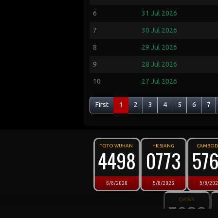
6
31 Jul 2026
7
30 Jul 2026
8
29 Jul 2026
9
28 Jul 2026
10
27 Jul 2026
First
1
2
3
4
5
6
7
TOTO WUHAN
HK SIANG
CAMBOD
4498
0773
57
6/8/2026
5/8/2026
5/8/20
QATAR
5930