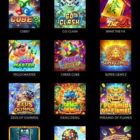
CUBE?
GO CLASH
WHAT THE FA
PIGGY MASTER
CYBER CUBE
SUPER GEMS 2
ZEUS OF OLYMPUS
DENG DENG
PYRAMID OF FLAMES