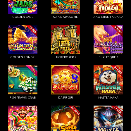
GOLDEN JADE
SUPER AWESOME
DIAO CHAN FA DA CAI
GOLDEN ZONGZI
LUCKY POKER 2
BURLESQUE 2
FISH PRAWN CRAB
DA FU GUI
MASTER HAHA