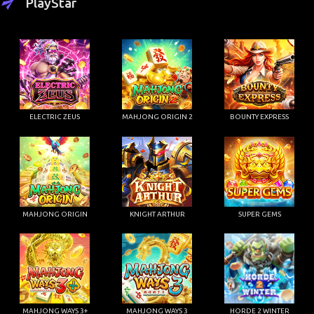
PlayStar
ELECTRIC ZEUS
MAHJONG ORIGIN 2
BOUNTY EXPRESS
MAHJONG ORIGIN
KNIGHT ARTHUR
SUPER GEMS
MAHJONG WAYS 3+
MAHJONG WAYS 3
HORDE 2 WINTER