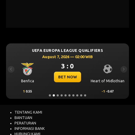
UEFA EUROPA LEAGUE QUALIFIERS
August 7, 2026 — 02:00 WIB
3 : 0
Previous
Next
BET NOW
Benfica
Heart of Midlothian
1
0.55
-1
-0.67
TENTANG KAMI
BANTUAN
PERATURAN
INFORMASI BANK
HUBUNGI KAMI