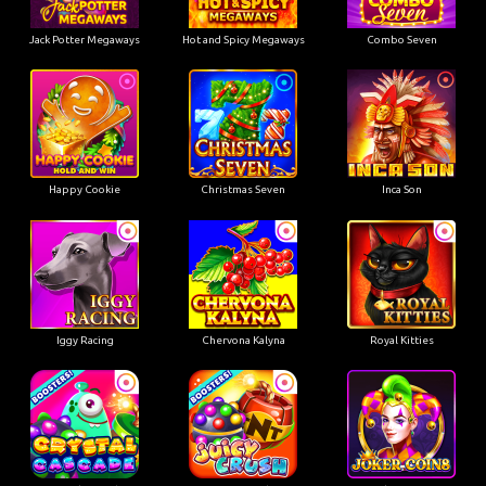
Jack Potter Megaways
Hot and Spicy Megaways
Combo Seven
Happy Cookie
Christmas Seven
Inca Son
Iggy Racing
Chervona Kalyna
Royal Kitties