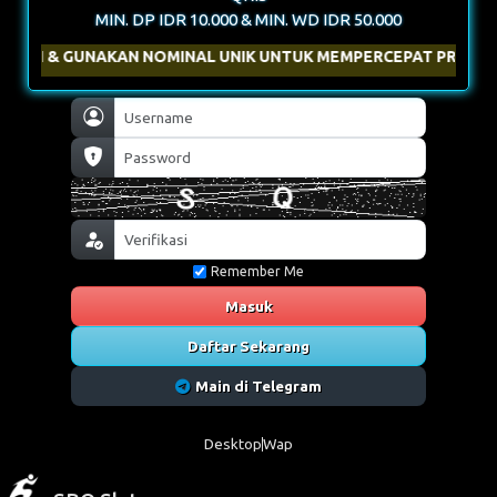
MIN. DP IDR 10.000 & MIN. WD IDR 50.000
AKAN NOMINAL UNIK UNTUK MEMPERCEPAT PROSES DEPOSIT
Remember Me
Masuk
Daftar Sekarang
Main di Telegram
Desktop
Wap