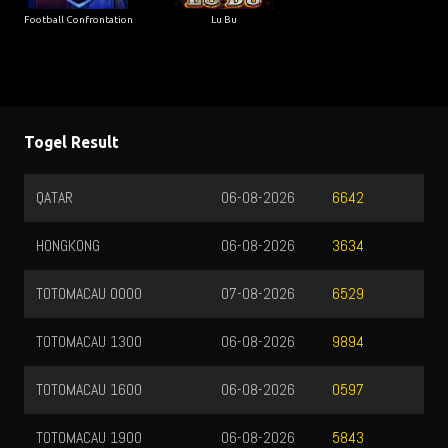
Football Confrontation
Lu Bu
Togel Result
QATAR
06-08-2026
6642
HONGKONG
06-08-2026
3634
TOTOMACAU 0000
07-08-2026
6529
TOTOMACAU 1300
06-08-2026
9894
TOTOMACAU 1600
06-08-2026
0597
TOTOMACAU 1900
06-08-2026
5843