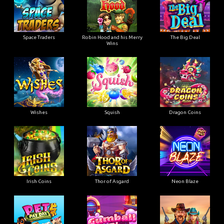
Space Traders
Robin Hood and his Merry
The Big Deal
Wins
Wishes
Squish
Dragon Coins
Irish Coins
Thor of Asgard
Neon Blaze