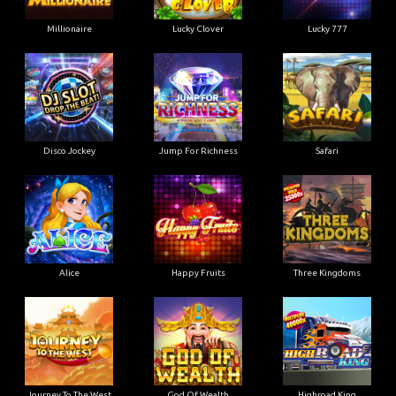
Millionaire
Lucky Clover
Lucky 777
Disco Jockey
Jump For Richness
Safari
Alice
Happy Fruits
Three Kingdoms
Journey To The West
God Of Wealth
Highroad King