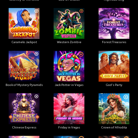
Caramelo Jackpot
Western Zombie
Forest Treasures
Book of Mystery Pyramids
Jack Potter in Vegas
God's Party
Chinese Express
Friday in Vegas
Crown of Afrodita