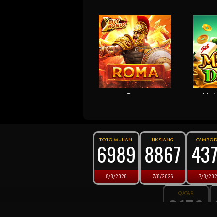
Roma
Mah
TOTO WUHAN
HK SIANG
CAMBOD
6989
8867
43
8/8/2026
7/8/2026
7/8/20
QATAR
3158
Big Cai Shen
Cla