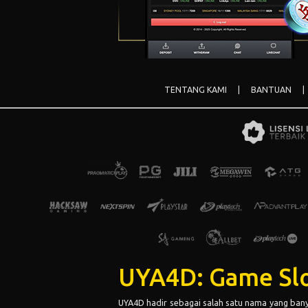
Maya Quest
TENTANG KAMI
|
BANTUAN
|
Prosperity Dragon
Ri
UYA4D: Game Slot
UYA4D hadir sebagai salah satu nama yang banya