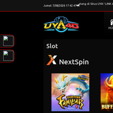
Selamat datang di Situs UYA ! LINK ALTENA
Jumat 7/08/2026 17:42:48
HO
Slot
NextSpin