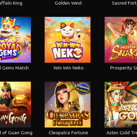
ffalo King
Golden West
Sacred For
l Gems Match
Win Win Neko
Prosperity 
d of Guan Gong
Cleopatra Fortune
Aztec Gold Tr