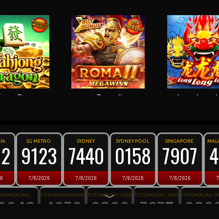
jong Dragon
Roma II
Long Long 
IA
SG METRO
SYDNEY
SYDNEY POOL
SINGAPORE
MALA
72
9123
7440
0158
7907
4
26
7/8/2026
7/8/2026
7/8/2026
7/8/2026
7
HONGKONG
TOTOMACAU 0000
TOTOMACAU 1300
TOTOMACAU 1600
TOTOMACAU 1
9943
4072
6300
7875
630
ssic Fruits 7
7 Dragons
5 Fortune S