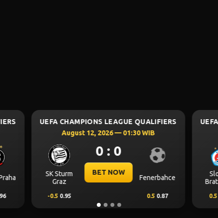
7/8/2026
8/8/2026
7/8/2026
7/8/2026
7/8/2026
 Monkey Deluxe
Crazy Monkey
Double Mo
IERS
E-FOOTBALL F24 INTERNATIONAL
E-FO
FRIENDLY
August 8, 2026 — 00:45 WIB
0 : 0
Saint-
e-Fe
oise
BET NOW
agon Blitz
Eternal Fire
Fortune T
e-Germany
e-France
1.00
0.0
-0.75
-0.89
0.75
0.65