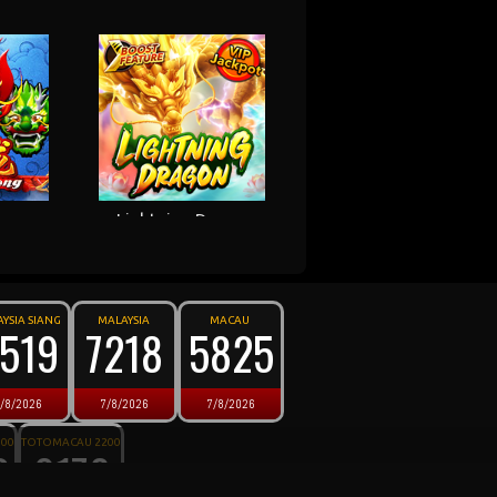
Long
Lightning Dragon
YSIA SIANG
MALAYSIA
MACAU
519
7218
5825
/8/2026
7/8/2026
7/8/2026
900
TOTOMACAU 2200
3
9178
tars
Candy Bonanza