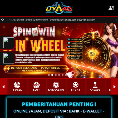
4dsummer.com | uya4ddeathsonata.com | uya4dnew.com
Selamat datang di Situs UYA !
TOGEL
SLOT
LIVE CASINO
SPORT
ARCADE
SABU
PEMBERITAHUAN PENTING !
ONLINE 24 JAM, DEPOSIT VIA : BANK - E-WALLET -
QRIS