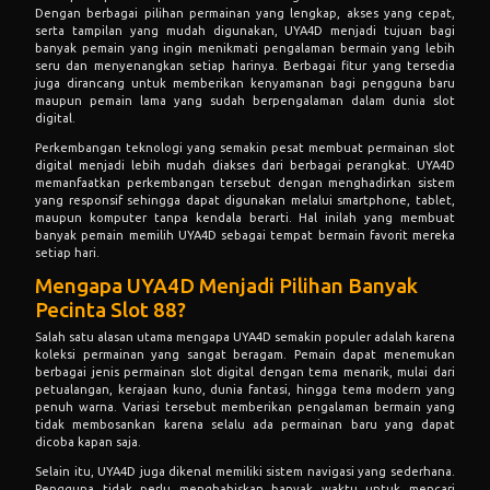
Dengan berbagai pilihan permainan yang lengkap, akses yang cepat,
serta tampilan yang mudah digunakan, UYA4D menjadi tujuan bagi
banyak pemain yang ingin menikmati pengalaman bermain yang lebih
seru dan menyenangkan setiap harinya. Berbagai fitur yang tersedia
juga dirancang untuk memberikan kenyamanan bagi pengguna baru
maupun pemain lama yang sudah berpengalaman dalam dunia slot
digital.
Perkembangan teknologi yang semakin pesat membuat permainan slot
digital menjadi lebih mudah diakses dari berbagai perangkat. UYA4D
memanfaatkan perkembangan tersebut dengan menghadirkan sistem
yang responsif sehingga dapat digunakan melalui smartphone, tablet,
maupun komputer tanpa kendala berarti. Hal inilah yang membuat
banyak pemain memilih UYA4D sebagai tempat bermain favorit mereka
setiap hari.
Mengapa UYA4D Menjadi Pilihan Banyak
Pecinta Slot 88?
Salah satu alasan utama mengapa UYA4D semakin populer adalah karena
koleksi permainan yang sangat beragam. Pemain dapat menemukan
berbagai jenis permainan slot digital dengan tema menarik, mulai dari
petualangan, kerajaan kuno, dunia fantasi, hingga tema modern yang
penuh warna. Variasi tersebut memberikan pengalaman bermain yang
tidak membosankan karena selalu ada permainan baru yang dapat
dicoba kapan saja.
Selain itu, UYA4D juga dikenal memiliki sistem navigasi yang sederhana.
Pengguna tidak perlu menghabiskan banyak waktu untuk mencari