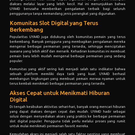
diakses melalui layar yang lebih kecil. Hal ini menunjukkan bahwa
UYA4D berusaha memberikan pengalaman terbaik bagi seluruh
penggunanya tanpa memandang jenis perangkat yang digunakan.
Komunitas Slot Digital yang Terus
Berkembang
Popularitas UYA4D juga didukung oleh komunitas pemain yang terus
berkembang. Banyak pengguna yang membagikan pengalaman mereka
mengenai berbagai permainan yang tersedia, sehingga menciptakan
suasana yang lebih aktif dan menarik. Kehadiran komunitas ini membuat
pemain baru lebih mudah mengenal berbagai permainan yang sedang
populer.
Komunitas yang aktif sering kali menjadi salah satu indikator bahwa
sebuah platform memiliki daya tarik yang kuat. UYA4D berhasil
membangun lingkungan yang membuat pemain merasa nyaman untuk
terus kembali menikmati berbagai permainan yang tersedia.
Akses Cepat untuk Menikmati Hiburan
Digital
Di tengah kesibukan aktivitas sehari-hari, banyak orang mencari hiburan
yang dapat diakses dengan cepat dan mudah. UYA4D hadir sebagai
solusi dengan menyediakan akses yang praktis ke berbagai permainan
slot digital populer. Pengguna tidak perlu melalui proses yang rumit
untuk mulai menikmati permainan favorit mereka.
Kemudahan akses ini menjadi salah satu faktor penting yang membuat