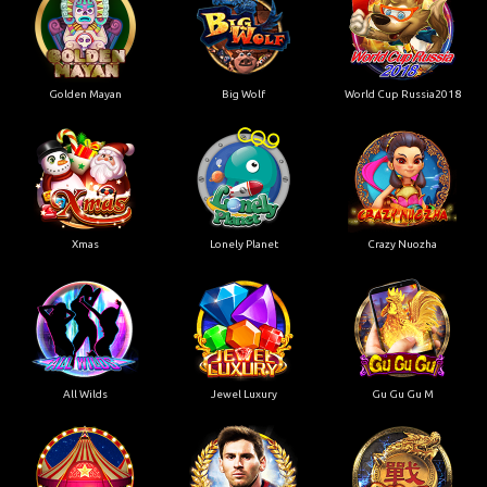
Golden Mayan
Big Wolf
World Cup Russia2018
Xmas
Lonely Planet
Crazy Nuozha
All Wilds
Jewel Luxury
Gu Gu Gu M