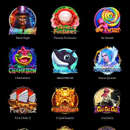
Rave High
Flower Fortunes
So Sweet
Chameleon
WaterWorld
Snow Queen
Fire Chibi 2
5 God beasts
GuGuGu