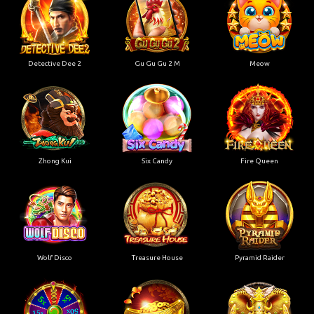
Detective Dee 2
Gu Gu Gu 2 M
Meow
Zhong Kui
Six Candy
Fire Queen
Wolf Disco
Treasure House
Pyramid Raider