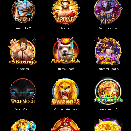
Fire Chibi M
Apollo
Vampire Kiss
5 Boxing
Funny Alpaca
Oriental Beauty
Wolf Moon
Running Animals
Rave Jump 2