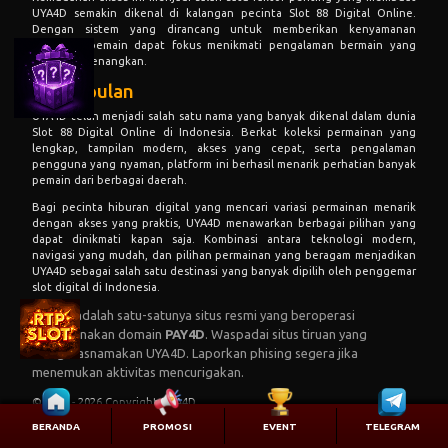
UYA4D semakin dikenal di kalangan pecinta Slot 88 Digital Online.
Dengan sistem yang dirancang untuk memberikan kenyamanan
maksimal, pemain dapat fokus menikmati pengalaman bermain yang
lebih menyenangkan.
Kesimpulan
UYA4D telah menjadi salah satu nama yang banyak dikenal dalam dunia
Slot 88 Digital Online di Indonesia. Berkat koleksi permainan yang
lengkap, tampilan modern, akses yang cepat, serta pengalaman
pengguna yang nyaman, platform ini berhasil menarik perhatian banyak
pemain dari berbagai daerah.
Bagi pecinta hiburan digital yang mencari variasi permainan menarik
dengan akses yang praktis, UYA4D menawarkan berbagai pilihan yang
dapat dinikmati kapan saja. Kombinasi antara teknologi modern,
navigasi yang mudah, dan pilihan permainan yang beragam menjadikan
UYA4D sebagai salah satu destinasi yang banyak dipilih oleh penggemar
slot digital di Indonesia.
UYA4D adalah satu-satunya situs resmi yang beroperasi
menggunakan domain
PAY4D
. Waspadai situs tiruan yang
mengatasnamakan UYA4D. Laporkan phising segera jika
menemukan aktivitas mencurigakan.
© 2015 - 2026 Copyright UYA4D.
All Rights Reserved.
BERANDA
PROMOSI
EVENT
TELEGRAM