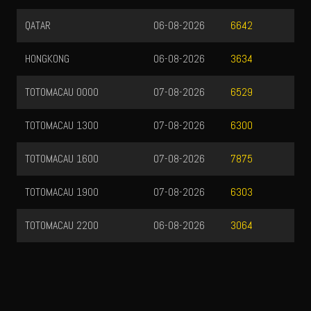
QATAR
06-08-2026
6642
HONGKONG
06-08-2026
3634
TOTOMACAU 0000
07-08-2026
6529
TOTOMACAU 1300
07-08-2026
6300
TOTOMACAU 1600
07-08-2026
7875
TOTOMACAU 1900
07-08-2026
6303
TOTOMACAU 2200
06-08-2026
3064